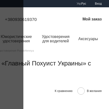
Укр
Рус
Вход
+380930619370
Мой заказ
Юмористические
Удостоверения
Аксесуары
удостоверения
для водителей
остоверения Posvid4ennya
 «Главный Похуист Украины» с
К сравнению
В желания