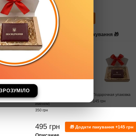
С фото и именем
Купить
Додати подарункове пакування 🎁
ЗРОЗУМІЛО
ГЛАВНЫЙ ПОХУИСТ
Подарочная упаковка
УКРАИНЫ (С фото и
145 грн
именем)
350 грн
495 грн
Описание