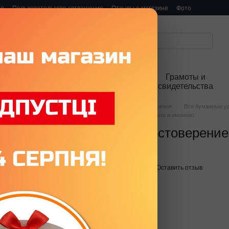
ия
Пользовательское соглашение
Отзывы о магазине
Фото
Все бумажные
Все пластиковые
Грамоты и
удостоверения
удостоверения
свидетельства
Главная
Все бумажные удостоверения
Все бумажные уд
ГЛАВНЫЙ ПОХУИСТ УКРАИНЫ (С фото и именем)
Сувенирное удостоверение
фото и именем
В наличии
Артикул: P0025-C
Оставить отзыв
350 грн
Формат