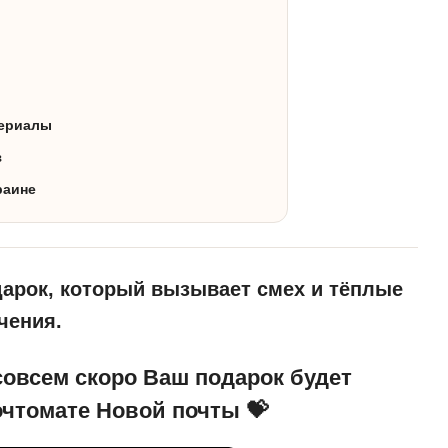
териалы
з
раине
дарок, который вызывает смех и тёплые
чения.
совсем скоро Ваш подарок будет
очтомате Новой почты 💝