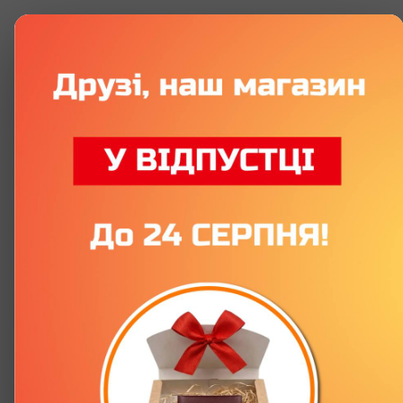
Все бумажные удостоверения
Все бумажные удостоверения
Сувенирное удостоверение
«Профессиональный Уклонист» с
фото и именем
Артикул:
P0082-C
Оставить отзыв