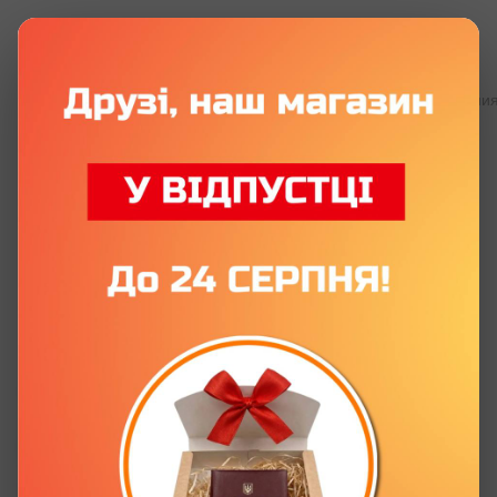
Все бумажные удостоверения
Все бумажные удостоверения
Сувенирное удостоверение
«Счастливый муж Лучшей
Женщины» с фото и именем
Артикул:
P0095-C
Оставить отзыв