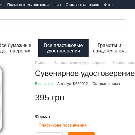
ия
Пользовательское соглашение
Отзывы о магазине
Фото
Все бумажные
Все пластиковые
Грамоты и
удостоверения
удостоверения
свидетельства
Главная
Все пластиковые удостоверения
Все пластиков
Сувенирное удостоверение
В наличии
Артикул: K660012
Оставить отзыв
395 грн
Формат
Пластикове посвідчення