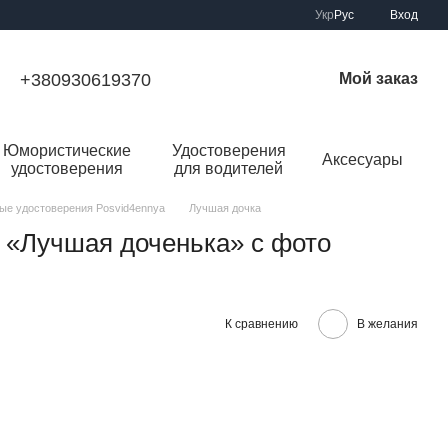
Укр
Рус
Вход
+380930619370
Мой заказ
Юмористические
Удостоверения
Аксесуары
удостоверения
для водителей
ые удостоверения Posvid4ennya
Лучшая дочка
 «Лучшая доченька» с фото
К сравнению
В желания