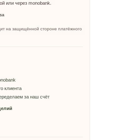
ой или через monobank.
ит на защищённой стороне платёжного
onobank
о клиента
еределаем за наш счёт
делий