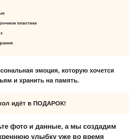
ые
прочном пластике
з
краине
рсональная эмоция, которую хочется
ьям и хранить на память.
хол идёт в ПОДАРОК!
те фото и данные, а мы создадим
скреннюю улыбку уже во время