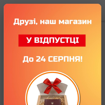
Всі пластикові посвідчення
Всі пластикові посвідчення Posv
Сувенірне посвідчення «Найкращий
тато у світі» з фото
Артикул:
TT6600043
1 відгук