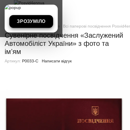
ЗРОЗУМІЛО
Всі паперові посвідчення
Всі паперові посвідчення Posvid4e
Сувенірне посвідчення «Заслужений
Автомобіліст України» з фото та
імʼям
Артикул:
P0033-C
Написати відгук