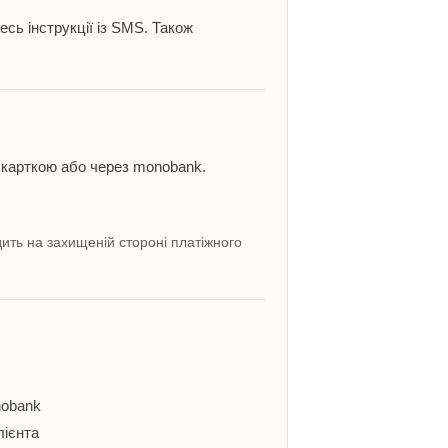
ь інструкції із SMS. Також
 карткою або через monobank.
ить на захищеній стороні платіжного
nobank
лієнта