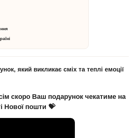
ення
раїні
нок, який викликає сміх та теплі емоції
сім скоро Ваш подарунок чекатиме на
і Нової пошти 💝