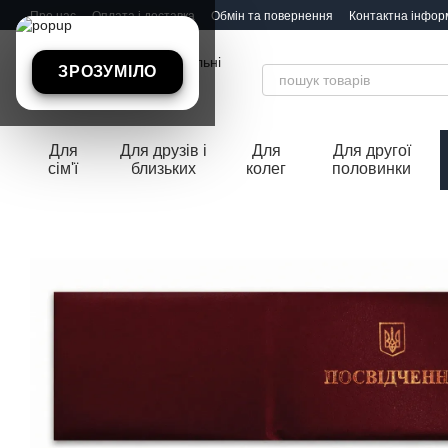
Перейти до основного контенту
Про нас
Оплата і доставка
Обмін та повернення
Контактна інфор
ЗРОЗУМІЛО
Для
Для друзів і
Для
Для другої
сім'ї
близьких
колег
половинки