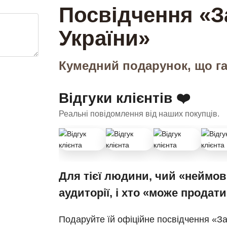
Посвідчення «З
України»
Кумедний подарунок, що га
Відгуки клієнтів ❤️
Реальні повідомлення від наших покупців.
Для тієї людини, чий «неймов
аудиторії, і хто «може продат
Подаруйте їй офіційне посвідчення «З