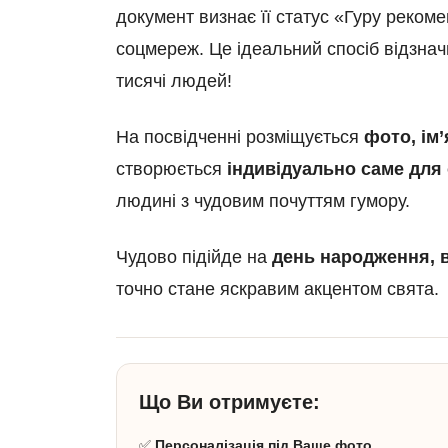
документ визнає її статус «Гуру рекомен
соцмереж. Це ідеальний спосіб відзначи
тисячі людей!
На посвідченні розміщується
фото, ім’
створюється
індивідуально саме для
людині з чудовим почуттям гумору.
Чудово підійде на
день народження, в
точно стане яскравим акцентом свята.
Що Ви отримуєте:
✅
Персоналізація під Ваше фото