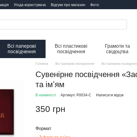
мація
Угода користувача
Відгуки про магазин
Фото
Всі паперові
Всі пластикові
Грамоти та
посвідчення
посвідчення
свідоцтва
Головна
Всі паперові посвідчення
Всі паперові посвідче
Сувенірне посвідчення «За
та імʼям
В наявності
Артикул: P0034-C
Написати відгук
350 грн
Формат