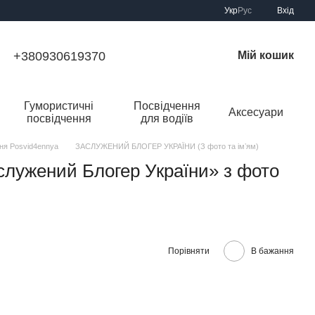
Укр
Рус
Вхід
+380930619370
Мій кошик
Гумористичні
Посвідчення
Аксесуари
посвідчення
для водіїв
ння Posvid4ennya
ЗАСЛУЖЕНИЙ БЛОГЕР УКРАЇНИ (З фото та імʼям)
служений Блогер України» з фото
Порівняти
В бажання