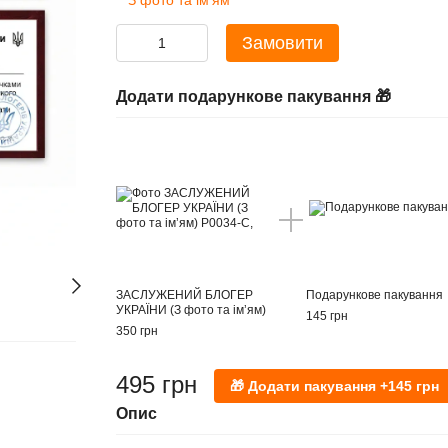
З фото та імʼям
Замовити
Додати подарункове пакування 🎁
ЗАСЛУЖЕНИЙ БЛОГЕР
Подарункове пакування
УКРАЇНИ (З фото та імʼям)
145 грн
350 грн
495 грн
Опис