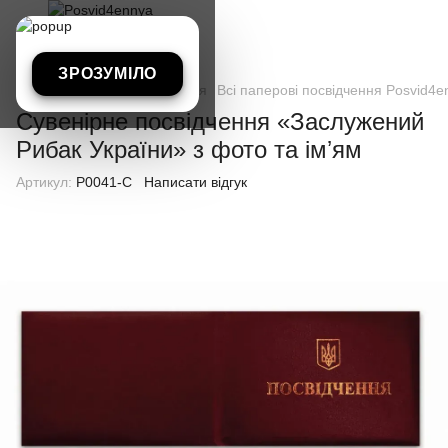
ЗРОЗУМІЛО
Всі паперові посвідчення
Всі паперові посвідчення Posvid4e
Сувенірне посвідчення «Заслужений
Рибак України» з фото та імʼям
Артикул:
P0041-C
Написати відгук