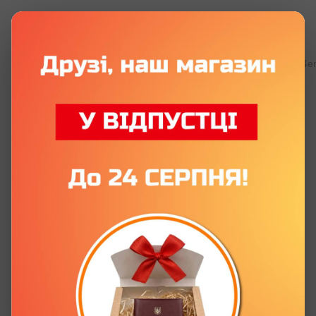
Всі паперові посвідчення
Всі паперові посвідчення Posvid4e
Сувенірне посвідчення «Майстер
Спорту з Сексу» з фото та імʼям
Артикул:
P0060-C
Написати відгук