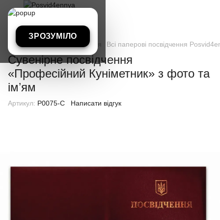
ЗРОЗУМІЛО
Всі паперові посвідчення
Всі паперові посвідчення Posvid4e
Сувенірне посвідчення
«Професійний Куніметник» з фото та
імʼям
Артикул:
P0075-C
Написати відгук