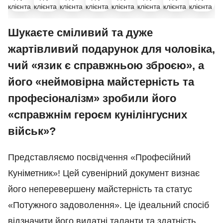
Шукаєте сміливий та дуже
жартівливий подарунок для чоловіка,
чий «язик є справжньою зброєю», а
його «неймовірна майстерність та
професіоналізм» зробили його
«справжнім героєм кунілінгусних
військ»?
Представляємо посвідчення «Професійний
Куніметник»! Цей сувенірний документ визнає
його неперевершену майстерність та статус
«Потужного задоволення». Це ідеальний спосіб
відзначити його видатні таланти та здатність