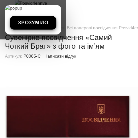
ЗРОЗУМІЛО
Всі паперові посвідчення
Всі паперові посвідчення Posvid4e
Сувенірне посвідчення «Самий
Чоткий Брат» з фото та імʼям
Артикул:
P0085-C
Написати відгук