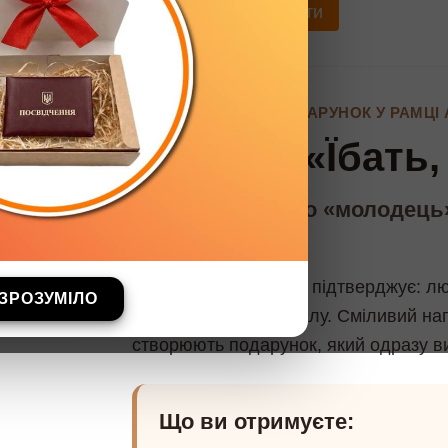
Замовити
Опис
ПЕРСОНАЛЬНИЙ ПОДАРУНОК У РАМЦІ 
Грамота «Їбать
Коли звичайного «молодець»
цензури.
Ця грамота урочисто підтверджує: лю
ЗРОЗУМІЛО
найемоційнішу похвалу. Сміливий на
створюють подарунок, який одразу вик
Що ви отримуєте: