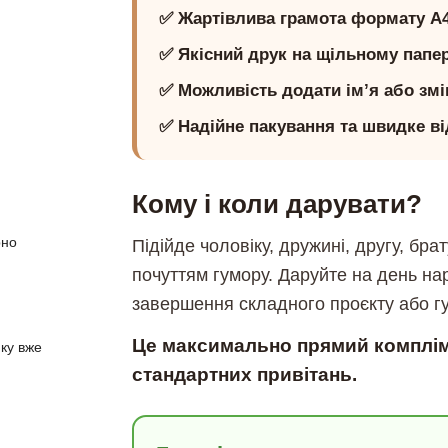
✅ Жартівлива грамота формату А4 
✅ Якісний друк на щільному папер
✅ Можливість додати ім’я або змі
✅ Надійне пакування та швидке ві
Кому і коли дарувати?
рно
Підійде чоловіку, дружині, другу, бра
почуттям гумору. Даруйте на день на
завершення складного проєкту або гу
Це максимально прямий компліме
ку вже
стандартних привітань.