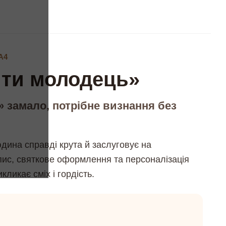
А4
, ти молодець»
 замало, потрібне визнання без
дина справді крута й заслуговує на
пис, святкове оформлення та персоналізація
ликає сміх і гордість.