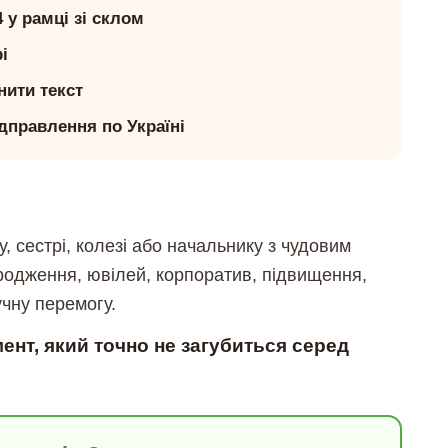
у рамці зі склом
і
нити текст
дправлення по Україні
ту, сестрі, колезі або начальнику з чудовим
родження, ювілей, корпоратив, підвищення,
чну перемогу.
нт, який точно не загубиться серед