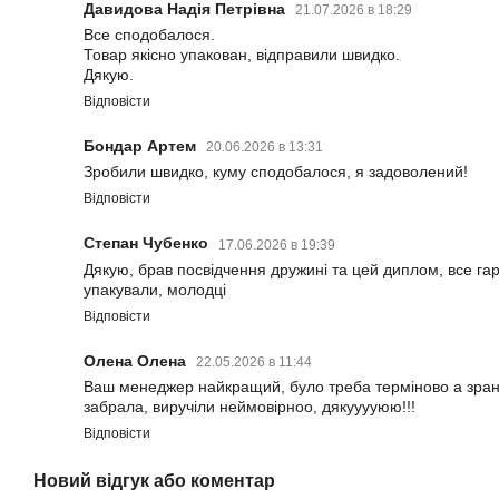
Давидова Надія Петрівна
21.07.2026 в 18:29
Все сподобалося.
Товар якісно упакован, відправили швидко.
Дякую.
Відповісти
Бондар Артем
20.06.2026 в 13:31
Зробили швидко, куму сподобалося, я задоволений!
Відповісти
Степан Чубенко
17.06.2026 в 19:39
Дякую, брав посвідчення дружині та цей диплом, все га
упакували, молодці
Відповісти
Олена Олена
22.05.2026 в 11:44
Ваш менеджер найкращий, було треба терміново а зран
забрала, виручіли неймовірноо, дякууууюю!!!
Відповісти
Новий відгук або коментар