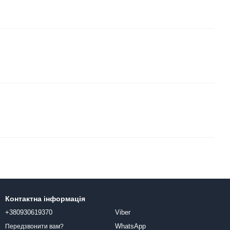
Контактна інформація
+380930619370
Viber
WhatsApp
Передзвонити вам?