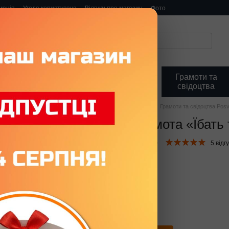
мація
Угода користувача
Відгуки про магазин
Фото
Всі паперові
Всі пластикові
Грамоти та
посвідчення
посвідчення
свідоцтва
Головна
Грамоти та свідоцтва
Грамоти та свідоцтва Pos
Жартівлива грамота «Їбать 
В наявності
Артикул: K68U0010
5 відгу
445 грн
Формат
Грамота / Свідоцтво