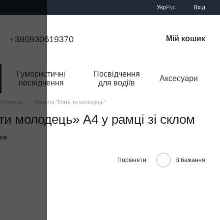
Укр
Рус
Вхід
+380930619370
Мій кошик
Гумористичні
Посвідчення
Аксесуари
посвідчення
для водіїв
vid4ennya
Грамота "Їбать ти молодець"
ти молодець» А4 у рамці зі склом
ків
Порівняти
В бажання