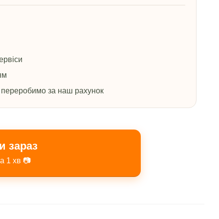
ервіси
ям
 переробимо за наш рахунок
и зараз
а 1 хв 📷