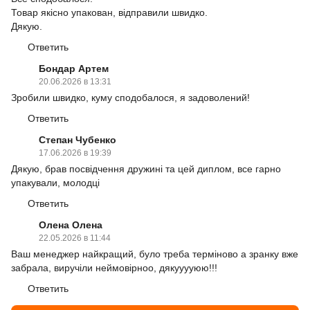
Товар якісно упакован, відправили швидко.
Дякую.
Ответить
Бондар Артем
20.06.2026 в 13:31
Зробили швидко, куму сподобалося, я задоволений!
Ответить
Степан Чубенко
17.06.2026 в 19:39
Дякую, брав посвідчення дружині та цей диплом, все гарно
упакували, молодці
Ответить
Олена Олена
22.05.2026 в 11:44
Ваш менеджер найкращий, було треба терміново а зранку вже
забрала, виручіли неймовірноо, дякууууюю!!!
Ответить