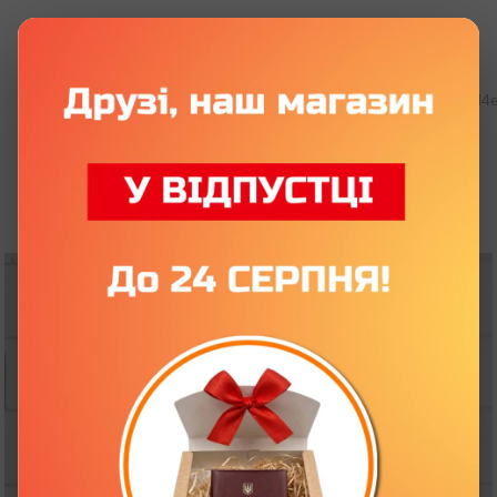
Грамоты и свидетельства
Грамоты и свидетельства Posvid4
Шуточная грамота «Ибать ты
молодец» А4 в рамке со стеклом
Артикул:
K68U0010
5 отзывов