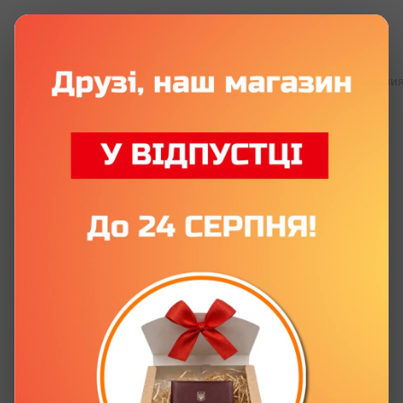
Все бумажные удостоверения
Все бумажные удостоверения
Сувенирное удостоверение
«Заслуженный Задрот Украины» с
фото и именем
Артикул:
P0036-C
Оставить отзыв