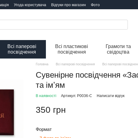
мація
Угода користувача
Відгуки про магазин
Фото
Всі паперові
Всі пластикові
Грамоти та
посвідчення
посвідчення
свідоцтва
Головна
Всі паперові посвідчення
Всі паперові посвідче
Сувенірне посвідчення «За
та імʼям
В наявності
Артикул: P0036-C
Написати відгук
350 грн
Формат