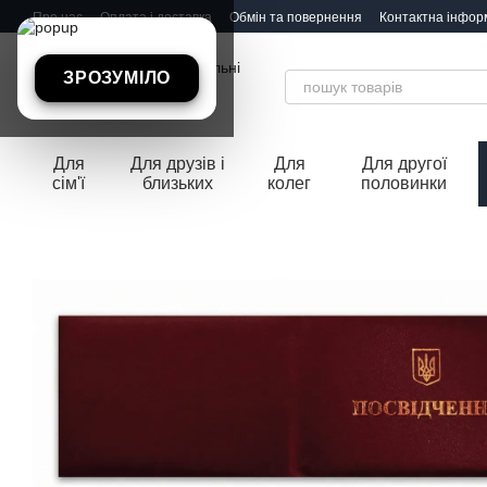
Перейти до основного контенту
Про нас
Оплата і доставка
Обмін та повернення
Контактна інфор
ЗРОЗУМІЛО
Для
Для друзів і
Для
Для другої
сім'ї
близьких
колег
половинки