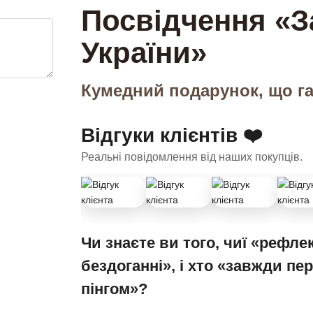
Посвідчення «З
України»
Кумедний подарунок, що га
Відгуки клієнтів ❤️
Реальні повідомлення від наших покупців.
Чи знаєте ви того, чиї «рефлек
бездоганні», і хто «завжди пе
пінгом»?