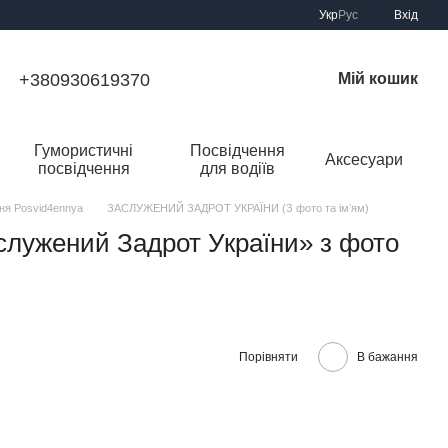
Укр
Рус
Вхід
+380930619370
Мій кошик
Гумористичні
Посвідчення
Аксесуари
посвідчення
для водіїв
ння Posvid4ennya
ЗАСЛУЖЕНИЙ ЗАДРОТ УКРАЇНИ (З фото та імʼям)
служений Задрот України» з фото
Порівняти
В бажання