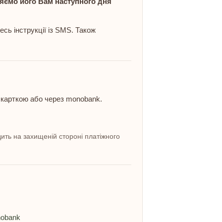
яємо його Вам наступного дня
ь інструкції із SMS. Також
 карткою або через monobank.
ить на захищеній стороні платіжного
nobank