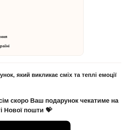
ення
раїні
нок, який викликає сміх та теплі емоції
сім скоро Ваш подарунок чекатиме на
і Нової пошти 💝