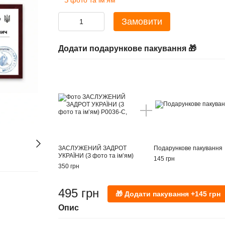
З фото та імʼям
Замовити
Додати подарункове пакування 🎁
ЗАСЛУЖЕНИЙ ЗАДРОТ
Подарункове пакування
УКРАЇНИ (З фото та імʼям)
145 грн
350 грн
495 грн
Опис