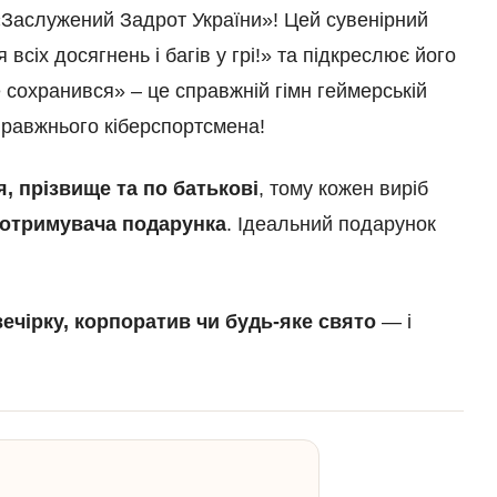
Заслужений Задрот України»! Цей сувенірний
всіх досягнень і багів у грі!» та підкреслює його
е сохранився» – це справжній гімн геймерській
правжнього кіберспортсмена!
я, прізвище та по батькові
, тому кожен виріб
 отримувача подарунка
. Ідеальний подарунок
ечірку, корпоратив чи будь-яке свято
— і