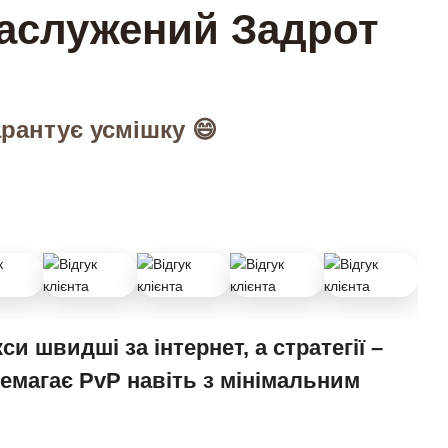
аслужений Задрот
рантує усмішку 😄
си швидші за інтернет, а стратегії –
ремагає PvP навіть з мінімальним